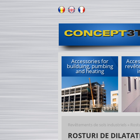
Accessories for
Acces
builduing, pumbing
revêt
and heating
i
Revêtements de sols industriels
»
Rostu
ROSTURI DE DILATAT