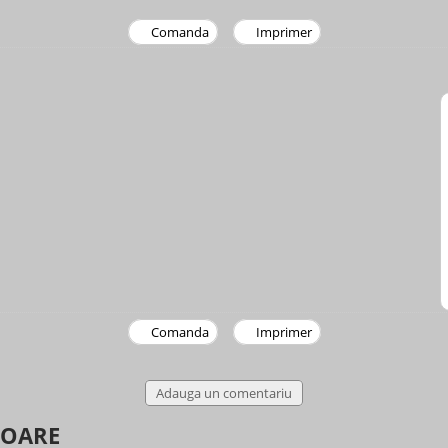
Comanda
Imprimer
Comanda
Imprimer
Adauga un comentariu
TOARE