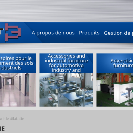
A propos de nous
Produits
Gestion de 
Accessories and
soires pour le
industrial furniture
Advertisi
ement des sols
for automotive
furnitur
ndustriels
industry and
garages
ri de dilatatie
IE