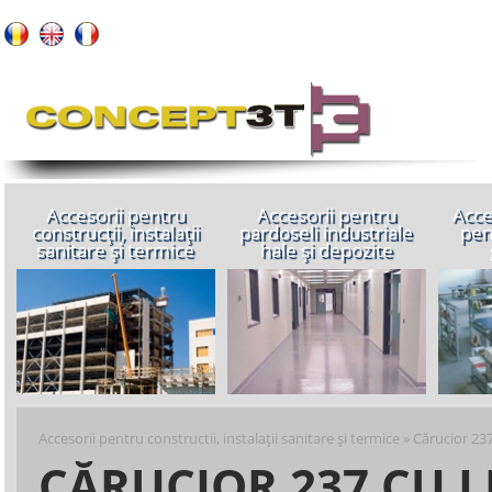
Despre n
Accesorii pentru
Accesorii pentru
Acce
construcții, instalații
pardoseli industriale
pen
sanitare și termice
hale și depozite
Accesorii pentru constructii, instalaţii sanitare şi termice
»
Cărucior 23
CĂRUCIOR 237 CU 