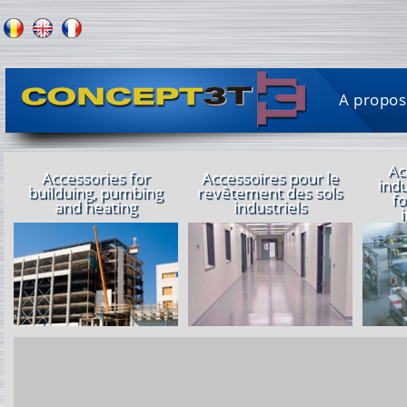
A propos
Ac
Accessories for
Accessoires pour le
indu
builduing, pumbing
revêtement des sols
fo
and heating
industriels