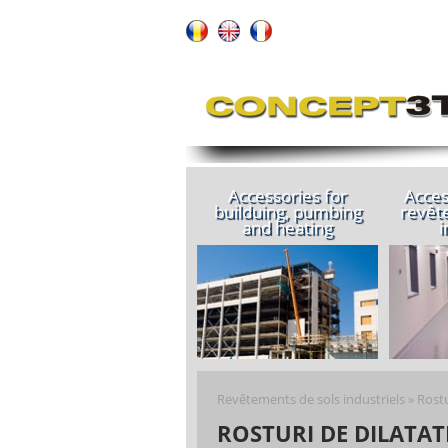
Accessories for
Acces
builduing, pumbing
revêt
and heating
i
Revêtements de sols industriels
»
Rostu
ROSTURI DE DILATAT