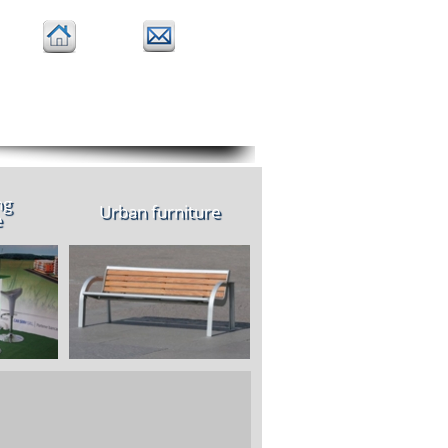
Home
Contacter
projet
Fonds de l'UE Projets
ng
Urban furniture
e