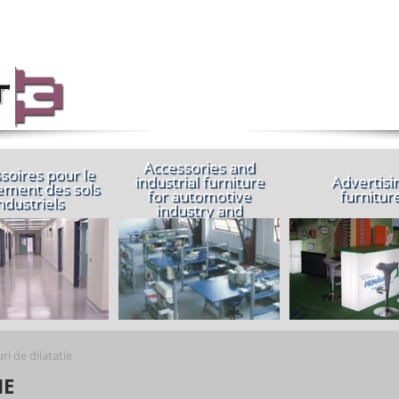
A propos de nous
Produits
Gestion de 
Accessories and
soires pour le
industrial furniture
Advertisi
ement des sols
for automotive
furnitur
ndustriels
industry and
garages
ri de dilatatie
IE