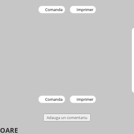
Comanda
Imprimer
Comanda
Imprimer
Adauga un comentariu
TOARE